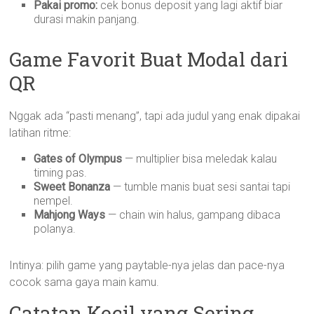
Pakai promo:
cek bonus deposit yang lagi aktif biar
durasi makin panjang.
Game Favorit Buat Modal dari
QR
Nggak ada “pasti menang”, tapi ada judul yang enak dipakai
latihan ritme:
Gates of Olympus
— multiplier bisa meledak kalau
timing pas.
Sweet Bonanza
— tumble manis buat sesi santai tapi
nempel.
Mahjong Ways
— chain win halus, gampang dibaca
polanya.
Intinya: pilih game yang paytable-nya jelas dan pace-nya
cocok sama gaya main kamu.
Catatan Kecil yang Sering