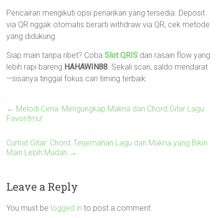
Pencairan mengikuti opsi penarikan yang tersedia. Deposit
via QR nggak otomatis berarti withdraw via QR; cek metode
yang didukung.
Siap main tanpa ribet? Coba
Slot QRIS
dan rasain flow yang
lebih rapi bareng
HAHAWIN88
. Sekali scan, saldo mendarat
—sisanya tinggal fokus cari timing terbaik.
←
Melodi Ceria: Mengungkap Makna dan Chord Gitar Lagu
Favoritmu!
Curhat Gitar: Chord, Terjemahan Lagu dan Makna yang Bikin
Main Lebih Mudah
→
Leave a Reply
You must be
logged in
to post a comment.