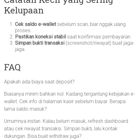
Kelupaan
Cek saldo e-wallet
sebelum scan; biar nggak ulang
proses.
Pastikan koneksi stabil
saat konfirmasi pembayaran.
Simpan bukti transaksi
(screenshot/riwayat) buat jaga-
jaga.
FAQ
Apakah ada biaya saat deposit?
Biasanya minim bahkan nol. Kadang tergantung kebijakan e-
wallet. Cek info di halaman kasir sebelum bayar. Berapa
lama saldo masuk?
Umumnya instan. Kalau belum masuk, refresh dashboard
atau cek riwayat transaksi. Simpan bukti, lalu kontak
dukungan. Bisa buat withdraw juga?