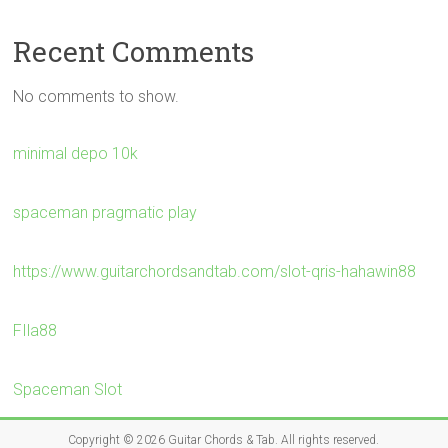
Recent Comments
No comments to show.
minimal depo 10k
spaceman pragmatic play
https://www.guitarchordsandtab.com/slot-qris-hahawin88
FIla88
Spaceman Slot
Copyright © 2026
Guitar Chords & Tab
. All rights reserved.