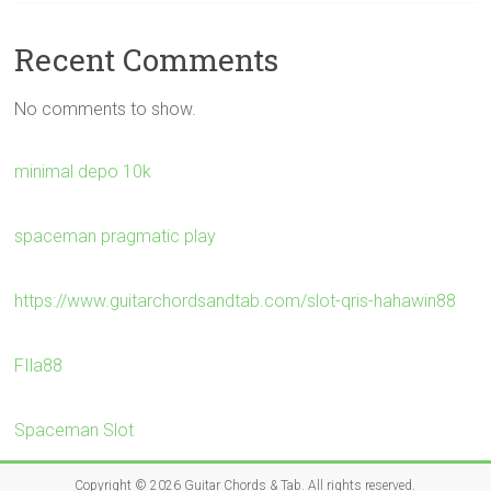
Recent Comments
No comments to show.
minimal depo 10k
spaceman pragmatic play
https://www.guitarchordsandtab.com/slot-qris-hahawin88
FIla88
Spaceman Slot
Copyright © 2026
Guitar Chords & Tab
. All rights reserved.