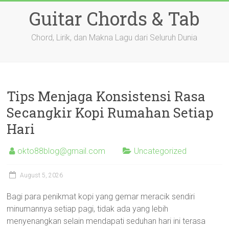
Skip
Guitar Chords & Tab
to
content
Chord, Lirik, dan Makna Lagu dari Seluruh Dunia
Tips Menjaga Konsistensi Rasa
Secangkir Kopi Rumahan Setiap
Hari
okto88blog@gmail.com
Uncategorized
August 5, 2026
Bagi para penikmat kopi yang gemar meracik sendiri
minumannya setiap pagi, tidak ada yang lebih
menyenangkan selain mendapati seduhan hari ini terasa