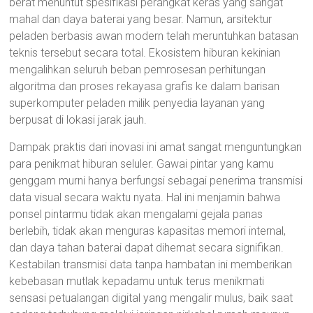
berat menuntut spesifikasi perangkat keras yang sangat
mahal dan daya baterai yang besar. Namun, arsitektur
peladen berbasis awan modern telah meruntuhkan batasan
teknis tersebut secara total. Ekosistem hiburan kekinian
mengalihkan seluruh beban pemrosesan perhitungan
algoritma dan proses rekayasa grafis ke dalam barisan
superkomputer peladen milik penyedia layanan yang
berpusat di lokasi jarak jauh.
Dampak praktis dari inovasi ini amat sangat menguntungkan
para penikmat hiburan seluler. Gawai pintar yang kamu
genggam murni hanya berfungsi sebagai penerima transmisi
data visual secara waktu nyata. Hal ini menjamin bahwa
ponsel pintarmu tidak akan mengalami gejala panas
berlebih, tidak akan menguras kapasitas memori internal,
dan daya tahan baterai dapat dihemat secara signifikan.
Kestabilan transmisi data tanpa hambatan ini memberikan
kebebasan mutlak kepadamu untuk terus menikmati
sensasi petualangan digital yang mengalir mulus, baik saat