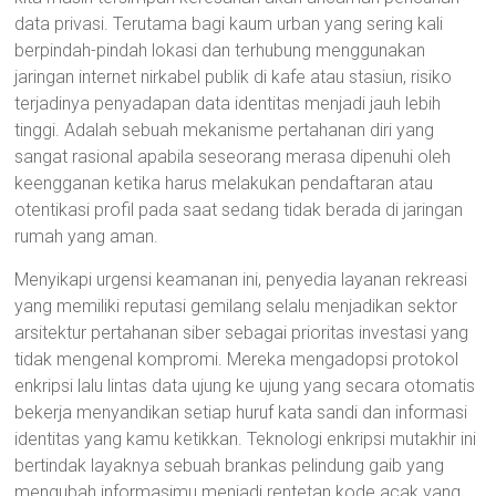
data privasi. Terutama bagi kaum urban yang sering kali
berpindah-pindah lokasi dan terhubung menggunakan
jaringan internet nirkabel publik di kafe atau stasiun, risiko
terjadinya penyadapan data identitas menjadi jauh lebih
tinggi. Adalah sebuah mekanisme pertahanan diri yang
sangat rasional apabila seseorang merasa dipenuhi oleh
keengganan ketika harus melakukan pendaftaran atau
otentikasi profil pada saat sedang tidak berada di jaringan
rumah yang aman.
Menyikapi urgensi keamanan ini, penyedia layanan rekreasi
yang memiliki reputasi gemilang selalu menjadikan sektor
arsitektur pertahanan siber sebagai prioritas investasi yang
tidak mengenal kompromi. Mereka mengadopsi protokol
enkripsi lalu lintas data ujung ke ujung yang secara otomatis
bekerja menyandikan setiap huruf kata sandi dan informasi
identitas yang kamu ketikkan. Teknologi enkripsi mutakhir ini
bertindak layaknya sebuah brankas pelindung gaib yang
mengubah informasimu menjadi rentetan kode acak yang