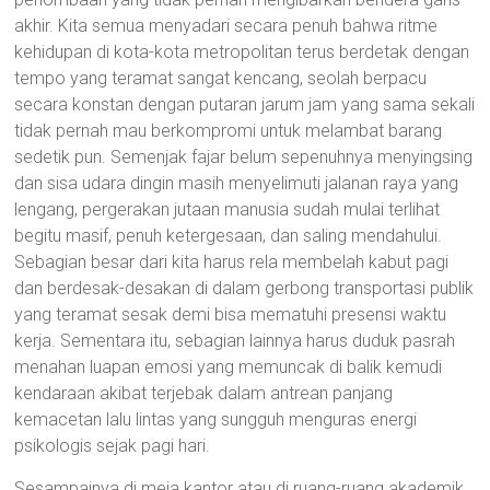
akhir. Kita semua menyadari secara penuh bahwa ritme
kehidupan di kota-kota metropolitan terus berdetak dengan
tempo yang teramat sangat kencang, seolah berpacu
secara konstan dengan putaran jarum jam yang sama sekali
tidak pernah mau berkompromi untuk melambat barang
sedetik pun. Semenjak fajar belum sepenuhnya menyingsing
dan sisa udara dingin masih menyelimuti jalanan raya yang
lengang, pergerakan jutaan manusia sudah mulai terlihat
begitu masif, penuh ketergesaan, dan saling mendahului.
Sebagian besar dari kita harus rela membelah kabut pagi
dan berdesak-desakan di dalam gerbong transportasi publik
yang teramat sesak demi bisa mematuhi presensi waktu
kerja. Sementara itu, sebagian lainnya harus duduk pasrah
menahan luapan emosi yang memuncak di balik kemudi
kendaraan akibat terjebak dalam antrean panjang
kemacetan lalu lintas yang sungguh menguras energi
psikologis sejak pagi hari.
Sesampainya di meja kantor atau di ruang-ruang akademik,