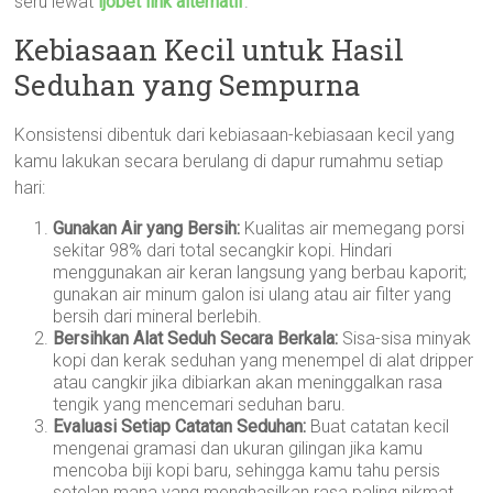
seru lewat
ijobet link alternatif
.
Kebiasaan Kecil untuk Hasil
Seduhan yang Sempurna
Konsistensi dibentuk dari kebiasaan-kebiasaan kecil yang
kamu lakukan secara berulang di dapur rumahmu setiap
hari:
Gunakan Air yang Bersih:
Kualitas air memegang porsi
sekitar 98% dari total secangkir kopi. Hindari
menggunakan air keran langsung yang berbau kaporit;
gunakan air minum galon isi ulang atau air filter yang
bersih dari mineral berlebih.
Bersihkan Alat Seduh Secara Berkala:
Sisa-sisa minyak
kopi dan kerak seduhan yang menempel di alat dripper
atau cangkir jika dibiarkan akan meninggalkan rasa
tengik yang mencemari seduhan baru.
Evaluasi Setiap Catatan Seduhan:
Buat catatan kecil
mengenai gramasi dan ukuran gilingan jika kamu
mencoba biji kopi baru, sehingga kamu tahu persis
setelan mana yang menghasilkan rasa paling nikmat.