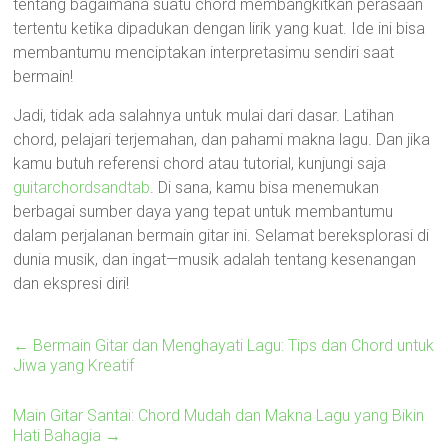
tentang bagaimana suatu chord membangkitkan perasaan
tertentu ketika dipadukan dengan lirik yang kuat. Ide ini bisa
membantumu menciptakan interpretasimu sendiri saat
bermain!
Jadi, tidak ada salahnya untuk mulai dari dasar. Latihan
chord, pelajari terjemahan, dan pahami makna lagu. Dan jika
kamu butuh referensi chord atau tutorial, kunjungi saja
guitarchordsandtab
. Di sana, kamu bisa menemukan
berbagai sumber daya yang tepat untuk membantumu
dalam perjalanan bermain gitar ini. Selamat bereksplorasi di
dunia musik, dan ingat—musik adalah tentang kesenangan
dan ekspresi diri!
←
Bermain Gitar dan Menghayati Lagu: Tips dan Chord untuk
Jiwa yang Kreatif
Main Gitar Santai: Chord Mudah dan Makna Lagu yang Bikin
Hati Bahagia
→