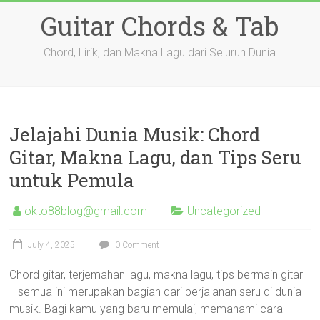
Skip
Guitar Chords & Tab
to
content
Chord, Lirik, dan Makna Lagu dari Seluruh Dunia
Jelajahi Dunia Musik: Chord
Gitar, Makna Lagu, dan Tips Seru
untuk Pemula
okto88blog@gmail.com
Uncategorized
July 4, 2025
0 Comment
Chord gitar, terjemahan lagu, makna lagu, tips bermain gitar
—semua ini merupakan bagian dari perjalanan seru di dunia
musik. Bagi kamu yang baru memulai, memahami cara