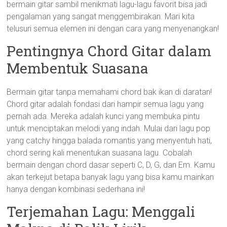
bermain gitar sambil menikmati lagu-lagu favorit bisa jadi
pengalaman yang sangat menggembirakan. Mari kita
telusuri semua elemen ini dengan cara yang menyenangkan!
Pentingnya Chord Gitar dalam
Membentuk Suasana
Bermain gitar tanpa memahami chord bak ikan di daratan!
Chord gitar adalah fondasi dari hampir semua lagu yang
pernah ada. Mereka adalah kunci yang membuka pintu
untuk menciptakan melodi yang indah. Mulai dari lagu pop
yang catchy hingga balada romantis yang menyentuh hati,
chord sering kali menentukan suasana lagu. Cobalah
bermain dengan chord dasar seperti C, D, G, dan Em. Kamu
akan terkejut betapa banyak lagu yang bisa kamu mainkan
hanya dengan kombinasi sederhana ini!
Terjemahan Lagu: Menggali