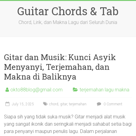
Skip
Guitar Chords & Tab
to
content
Chord, Lirik, dan Makna Lagu dari Seluruh Dunia
Gitar dan Musik: Kunci Asyik
Menyanyi, Terjemahan, dan
Makna di Baliknya
okto88blog@gmail.com
terjemahan lagu makna
July 15, 2025
chord
,
gitar
,
terjemahan
0 Comment
Siapa sih yang tidak suka musik? Gitar menjadi alat musik
yang sangat ikonik dan seringkali menjadi sahabat setia bagi
para penyanyi maupun penulis lagu. Dalam perjalanan