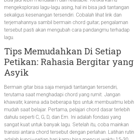
mengeksplorasi lagu-lagu asing, hal ini bisa jadi tantangan
sekaligus kesenangan tersendiri. Cobalah lihat lirik dan
terjemahannya sambil bermain chord guitar; pengalaman
tersebut pasti akan mengubah cara pandangmu terhadap
lagu.
Tips Memudahkan Di Setiap
Petikan: Rahasia Bergitar yang
Asyik
Bermain gitar bisa saja menjadi tantangan tersendiri,
terutama saat menghadapi chord yang rumit. Jangan
khawatir, karena ada beberapa tips untuk membuatmu lebih
mudah saat belajar. Pertama, pelajari chord dasar terlebih
dahulu seperti C, G, D, dan Em. Ini adalah fondasi yang
sangat kuat untuk banyak lagu. Setelah itu, coba mainkan
transisi antara chord tersebut dengan perlahan. Latihan rutin
adalah kunci—setiap hari kamu bisa mencuri waktu 15-30