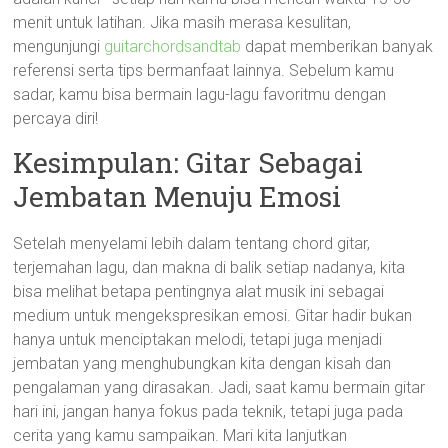
menit untuk latihan. Jika masih merasa kesulitan,
mengunjungi
guitarchordsandtab
dapat memberikan banyak
referensi serta tips bermanfaat lainnya. Sebelum kamu
sadar, kamu bisa bermain lagu-lagu favoritmu dengan
percaya diri!
Kesimpulan: Gitar Sebagai
Jembatan Menuju Emosi
Setelah menyelami lebih dalam tentang chord gitar,
terjemahan lagu, dan makna di balik setiap nadanya, kita
bisa melihat betapa pentingnya alat musik ini sebagai
medium untuk mengekspresikan emosi. Gitar hadir bukan
hanya untuk menciptakan melodi, tetapi juga menjadi
jembatan yang menghubungkan kita dengan kisah dan
pengalaman yang dirasakan. Jadi, saat kamu bermain gitar
hari ini, jangan hanya fokus pada teknik, tetapi juga pada
cerita yang kamu sampaikan. Mari kita lanjutkan