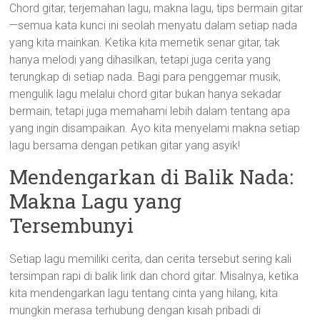
Chord gitar, terjemahan lagu, makna lagu, tips bermain gitar
—semua kata kunci ini seolah menyatu dalam setiap nada
yang kita mainkan. Ketika kita memetik senar gitar, tak
hanya melodi yang dihasilkan, tetapi juga cerita yang
terungkap di setiap nada. Bagi para penggemar musik,
mengulik lagu melalui chord gitar bukan hanya sekadar
bermain, tetapi juga memahami lebih dalam tentang apa
yang ingin disampaikan. Ayo kita menyelami makna setiap
lagu bersama dengan petikan gitar yang asyik!
Mendengarkan di Balik Nada:
Makna Lagu yang
Tersembunyi
Setiap lagu memiliki cerita, dan cerita tersebut sering kali
tersimpan rapi di balik lirik dan chord gitar. Misalnya, ketika
kita mendengarkan lagu tentang cinta yang hilang, kita
mungkin merasa terhubung dengan kisah pribadi di