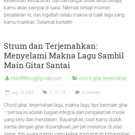
ketekunan, kesabaran, dan semangat untuk terus belajar,
kamu akan sampai di sana. Nikmati setiap momen
perjalanan ini, dan ingatlah selalu makna di balik lagu yang
kamu mainkan. Selamat berlatih!
Strum dan Terjemahkan:
Menyelami Makna Lagu Sambil
Main Gitar Santai
okto88blog@gmail.com
chord gitar terjemahan
July 10, 2025
11
,
12
,
13
0 Comment
Chord gitar, terjemahan lagu, makna lagu, tips bermain gitar
—semua ini adalah bagian integral dari pengalaman musik
yang seru dan mendalam. Bayangkan, saat kamu duduk
santai dengan gitar di pangkuan, jari-jari meluncur di atas
senar, dan suara merdu yang keluar menambah kehangatan