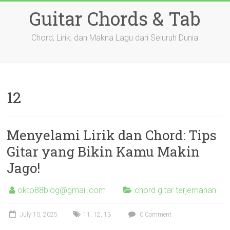
Skip
Guitar Chords & Tab
to
content
Chord, Lirik, dan Makna Lagu dari Seluruh Dunia
12
Menyelami Lirik dan Chord: Tips
Gitar yang Bikin Kamu Makin
Jago!
okto88blog@gmail.com
chord gitar terjemahan
July 10, 2025
11
,
12
,
13
0 Comment