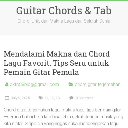
Skip
Guitar Chords & Tab
to
content
Chord, Lirik, dan Makna Lagu dari Seluruh Dunia
Mendalami Makna dan Chord
Lagu Favorit: Tips Seru untuk
Pemain Gitar Pemula
okto88blog@gmail.com
chord gitar terjemahan
July 9, 2025
11
,
12
,
13
0 Comment
Chord gitar, terjemahan lagu, makna lagu, tips bermain gitar
—semua hal ini bikin kita bisa lebih dekat dengan musik yang
kita cintai. Siapa sih yang nggak suka mendengarkan lagu