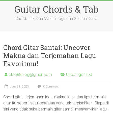
Skip
Guitar Chords & Tab
to
content
Chord, Lirik, dan Makna Lagu dari Seluruh Dunia
Chord Gitar Santai: Uncover
Makna dan Terjemahan Lagu
Favoritmu!
okto88blog@gmail.com
Uncategorized
June 21, 2025
0 Comment
Chord gitar, terjemahan lagu, makna lagu, dan tips bermain
gitar itu seperti satu kesatuan yang tak terpisahkan. Siapa di
sini yang tidak suka bermain gitar sambil menyanyikan lagu-