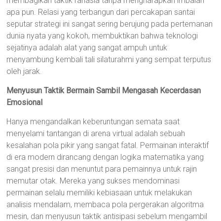
membagikan taktik rahasia tanpa mengharapkan imbalan
apa pun. Relasi yang terbangun dari percakapan santai
seputar strategi ini sangat sering berujung pada pertemanan
dunia nyata yang kokoh, membuktikan bahwa teknologi
sejatinya adalah alat yang sangat ampuh untuk
menyambung kembali tali silaturahmi yang sempat terputus
oleh jarak.
Menyusun Taktik Bermain Sambil Mengasah Kecerdasan
Emosional
Hanya mengandalkan keberuntungan semata saat
menyelami tantangan di arena virtual adalah sebuah
kesalahan pola pikir yang sangat fatal. Permainan interaktif
di era modern dirancang dengan logika matematika yang
sangat presisi dan menuntut para pemainnya untuk rajin
memutar otak. Mereka yang sukses mendominasi
permainan selalu memiliki kebiasaan untuk melakukan
analisis mendalam, membaca pola pergerakan algoritma
mesin, dan menyusun taktik antisipasi sebelum mengambil