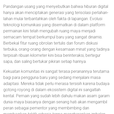
Pandangan usang yang menyebutkan bahwa hiburan digital
hanya akan menciptakan generasi yang terisolasi perlahan-
lahan mulai terbantahkan oleh fakta di lapangan. Evolusi
teknologi komunikasi yang disematkan di dalam platform
permainan kini telah mengubah ruang maya menjadi
semacam tempat berkumpul baru yang sangat dinamis.
Berbekal fitur ruang obrolan tertulis dan forum diskusi
terbuka, orang-orang dengan kesamaan minat yang tadinya
terpisah ribuan kilometer kini bisa berinteraksi, bertegur
sapa, dan saling bertukar pikiran setiap harinya.
Kekuatan komunitas ini sangat terasa peranannya terutama
bagi para pengguna baru yang sedang menjalani masa
adaptasi. Mereka tidak perlu merasa tersisih karena budaya
gotong royong di dalam ekosistem digital ini sangatlah
kental. Pemain yang sudah lebih dahulu makan asam garam
dunia maya biasanya dengan senang hati akan mengambil
peran sebagai pementor yang membimbing dan