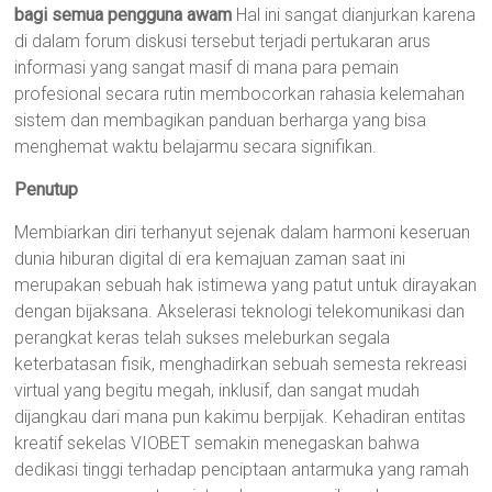
bagi semua pengguna awam
Hal ini sangat dianjurkan karena
di dalam forum diskusi tersebut terjadi pertukaran arus
informasi yang sangat masif di mana para pemain
profesional secara rutin membocorkan rahasia kelemahan
sistem dan membagikan panduan berharga yang bisa
menghemat waktu belajarmu secara signifikan.
Penutup
Membiarkan diri terhanyut sejenak dalam harmoni keseruan
dunia hiburan digital di era kemajuan zaman saat ini
merupakan sebuah hak istimewa yang patut untuk dirayakan
dengan bijaksana. Akselerasi teknologi telekomunikasi dan
perangkat keras telah sukses meleburkan segala
keterbatasan fisik, menghadirkan sebuah semesta rekreasi
virtual yang begitu megah, inklusif, dan sangat mudah
dijangkau dari mana pun kakimu berpijak. Kehadiran entitas
kreatif sekelas VIOBET semakin menegaskan bahwa
dedikasi tinggi terhadap penciptaan antarmuka yang ramah