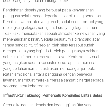
seseorang hanya dalam hitungan detik.
Pendekatan desain yang berpusat pada kenyamanan
pengguna selalu mengedepankan filosofi ruang bernapas.
Pemilihan warna latar yang teduh, sudut-sudut tombol yang
melengkung elegan, serta jenis huruf yang tegas namun
tidak kaku menciptakan sebuah atmosfer kemewahan yang
menenangkan pikiran. Segala sesuatunya dirancang agar
terasa sangat intuitif, seolah-olah situs tersebut sudah
mengerti apa yang ingin diklik oleh penggunanya bahkan
sebelum jari mereka menyentuh layar. Kenikmatan visual
yang disajikan secara konsisten di setiap halaman inilah
yang perlahan namun pasti akan membangun jembatan
ikatan emosional antara pengguna dengan penyedia
layanan, membuat mereka merasa sangat dihargai sebagai
seorang tamu kehormatan.
Infrastruktur Teknologi Pemersatu Komunitas Lintas Batas
Semua keindahan desain dan kecanggihan fitur yang