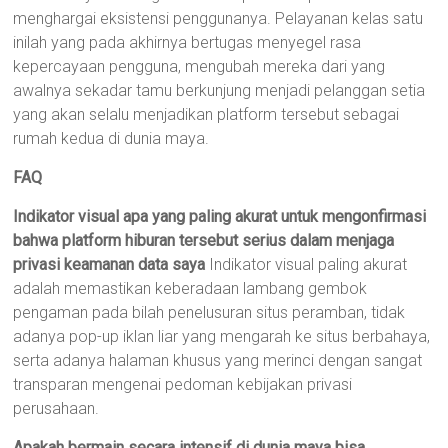
menghargai eksistensi penggunanya. Pelayanan kelas satu
inilah yang pada akhirnya bertugas menyegel rasa
kepercayaan pengguna, mengubah mereka dari yang
awalnya sekadar tamu berkunjung menjadi pelanggan setia
yang akan selalu menjadikan platform tersebut sebagai
rumah kedua di dunia maya.
FAQ
Indikator visual apa yang paling akurat untuk mengonfirmasi
bahwa platform hiburan tersebut serius dalam menjaga
privasi keamanan data saya
Indikator visual paling akurat
adalah memastikan keberadaan lambang gembok
pengaman pada bilah penelusuran situs peramban, tidak
adanya pop-up iklan liar yang mengarah ke situs berbahaya,
serta adanya halaman khusus yang merinci dengan sangat
transparan mengenai pedoman kebijakan privasi
perusahaan.
Apakah bermain secara intensif di dunia maya bisa