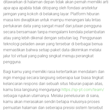
ditawarkan di halaman depan tidak akan pernah memiliki arti
apa-apa apabila tidak ditopang oleh fondasi arsitektur
jaringan yang kokoh di belakang layar. Platform hiburan
masa kini diwajibkan untuk mampu menangani lalu lintas
pertukaran data yang sangat masif dari jutaan pengguna
secara bersamaan tanpa mengalami kendala pelambatan
atau yang lebih dikenal dengan sebutan lag. Penggunaan
teknologi peladen awan yang tersebar di berbagai benua
memastikan bahwa setiap paket data dikirimkan melalui
jalur tol virtual yang paling singkat menuju perangkat
pengguna.
Bagi kamu yang memiliki rasa ketertarikan mendalam dan
ingin menguji secara langsung seberapa luar biasa tingkat
kelancaran respons dari sebuah situs hiburan papan atas,
kamu bisa langsung mengunjungi
https://sp-pt.com/team/
sebagai rujukan utamanya. Melalui penelusuran di sana,
kamu akan merasakan sendiri betapa mulusnya proses
pemuatan halaman dan seberapa presisi sistem tersebut