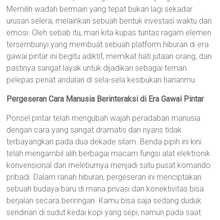
Memilih wadah bermain yang tepat bukan lagi sekadar
urusan selera, melainkan sebuah bentuk investasi waktu dan
emosi. Oleh sebab itu, mari kita kupas tuntas ragam elemen
tersembunyi yang membuat sebuah platform hiburan di era
gawai pintar ini begitu adiktif, memikat hati jutaan orang, dan
pastinya sangat layak untuk dijadikan sebagai teman
pelepas penat andalan di sela-sela kesibukan harianmu.
Pergeseran Cara Manusia Berinteraksi di Era Gawai Pintar
Ponsel pintar telah mengubah wajah peradaban manusia
dengan cara yang sangat dramatis dan nyaris tidak
terbayangkan pada dua dekade silam. Benda pipih ini kini
telah mengambil alih berbagai macam fungsi alat elektronik
konvensional dan meleburnya menjadi satu pusat komando
pribadi. Dalam ranah hiburan, pergeseran ini menciptakan
sebuah budaya baru di mana privasi dan konektivitas bisa
berjalan secara beriringan. Kamu bisa saja sedang duduk
sendirian di sudut kedai kopi yang sepi, namun pada saat