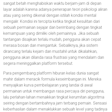
sangat betah menghabiskan waktu berjam-jam di depan
layar adalah karena adanya penerapan teori psikologi aliran
atau yang sering dikenal dengan istilah kondisi mental
mengalir. Kondisi ini tercipta ketika tingkat kesulitan dari
sebuah permainan sejajar dan berimbang dengan tingkat
kemampuan yang dimiliki oleh pemainnya. Jika sebuah
tantangan disajikan terlalu mudah, pengguna akan cepat
merasa bosan dan mengantuk. Sebaliknya, jika sistem
dirancang terlalu kejam dan mustahil untuk dikalahkan,
pengguna akan dilanda rasa frustrasi yang mendalam dan
segera meninggalkan platform tersebut.
Para pengembang platform hiburan kelas dunia sangat
mahir dalam meracik formula keseimbangan ini. Mereka
menyajikan kurva pembelajaran yang landai di awal
permainan untuk membangun rasa percaya diri pengguna,
lalu perlahan-lahan menaikkan tingkat kerumitan algoritma
seiring dengan bertambahnya jam terbang pemain. Sensasi
keberhasilan dalam menaklukkan sebuah level yang tadinya