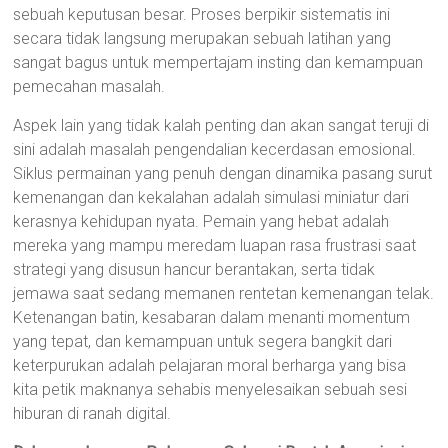
sebuah keputusan besar. Proses berpikir sistematis ini
secara tidak langsung merupakan sebuah latihan yang
sangat bagus untuk mempertajam insting dan kemampuan
pemecahan masalah.
Aspek lain yang tidak kalah penting dan akan sangat teruji di
sini adalah masalah pengendalian kecerdasan emosional.
Siklus permainan yang penuh dengan dinamika pasang surut
kemenangan dan kekalahan adalah simulasi miniatur dari
kerasnya kehidupan nyata. Pemain yang hebat adalah
mereka yang mampu meredam luapan rasa frustrasi saat
strategi yang disusun hancur berantakan, serta tidak
jemawa saat sedang memanen rentetan kemenangan telak.
Ketenangan batin, kesabaran dalam menanti momentum
yang tepat, dan kemampuan untuk segera bangkit dari
keterpurukan adalah pelajaran moral berharga yang bisa
kita petik maknanya sehabis menyelesaikan sebuah sesi
hiburan di ranah digital.