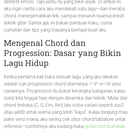
detektif emosi. Tapi justru itu yang bikin asyik. Di artikel ini
aku ingin cerita cara aku mendekati satu lagu—dari meraba
chord, menerjemahkan lirik, sampai menaruh nuansa lewat
teknik gitar. Santai aja, ini bukan panduan kaku, cuma
curhatan dan tips yang biasanya berhasil buat aku.
Mengenal Chord dan
Progression: Dasar yang Bikin
Lagu Hidup
Ketika pertama kali buka sebuah lagu, yang aku lakukan
adalah cari progression chord utamanya: I–V–vi–IV atau
variasinya. Progression itu ibarat kerangka bangunan; kalau
solid, kita tinggal hias dengan dinamika dan teknik. Mulai dari
chord terbuka (C, G, Em, Am) lalu coba variasi seperti sus2
atau add9 untuk warna yang lebih “kaya”. Kalau bingung mau
pake versi mana, aku sering cek situs chord/tablature untuk
referensi—contohnya aku kadang buka
guitarchordsandtab