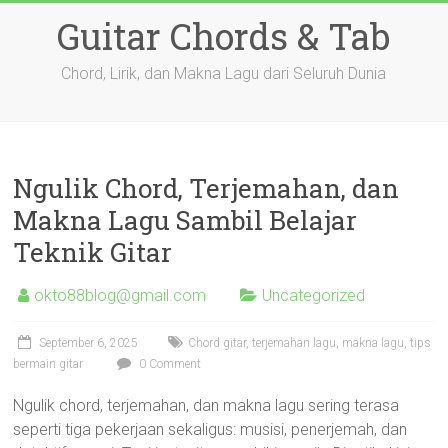
Skip
Guitar Chords & Tab
to
content
Chord, Lirik, dan Makna Lagu dari Seluruh Dunia
Ngulik Chord, Terjemahan, dan
Makna Lagu Sambil Belajar
Teknik Gitar
okto88blog@gmail.com
Uncategorized
September 6, 2025
Chord gitar, terjemahan lagu, makna lagu, tips
bermain gitar
0 Comment
Ngulik chord, terjemahan, dan makna lagu sering terasa
seperti tiga pekerjaan sekaligus: musisi, penerjemah, dan