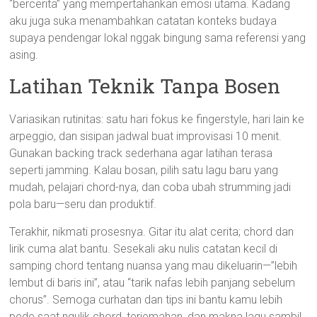
“bercerita” yang mempertahankan emosi utama. Kadang
aku juga suka menambahkan catatan konteks budaya
supaya pendengar lokal nggak bingung sama referensi yang
asing.
Latihan Teknik Tanpa Bosen
Variasikan rutinitas: satu hari fokus ke fingerstyle, hari lain ke
arpeggio, dan sisipan jadwal buat improvisasi 10 menit.
Gunakan backing track sederhana agar latihan terasa
seperti jamming. Kalau bosan, pilih satu lagu baru yang
mudah, pelajari chord-nya, dan coba ubah strumming jadi
pola baru—seru dan produktif.
Terakhir, nikmati prosesnya. Gitar itu alat cerita; chord dan
lirik cuma alat bantu. Sesekali aku nulis catatan kecil di
samping chord tentang nuansa yang mau dikeluarin—”lebih
lembut di baris ini”, atau “tarik nafas lebih panjang sebelum
chorus”. Semoga curhatan dan tips ini bantu kamu lebih
pede saat ngulik chord, terjemahan, dan makna lagu sambil