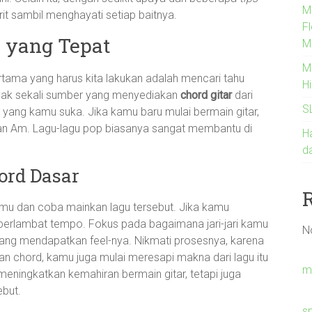
M
rit sambil menghayati setiap baitnya.
Fl
 yang Tepat
Mo
M
ertama yang harus kita lakukan adalah mencari tahu
H
nyak sekali sumber yang menyediakan
chord gitar
dari
S
 yang kamu suka. Jika kamu baru mulai bermain gitar,
, dan Am. Lagu-lagu pop biasanya sangat membantu di
H
d
ord Dasar
amu dan coba mainkan lagu tersebut. Jika kamu
erlambat tempo. Fokus pada bagaimana jari-jari kamu
N
entang mendapatkan feel-nya. Nikmati prosesnya, karena
 chord, kamu juga mulai meresapi makna dari lagu itu
m
 meningkatkan kemahiran bermain gitar, tetapi juga
but.
s