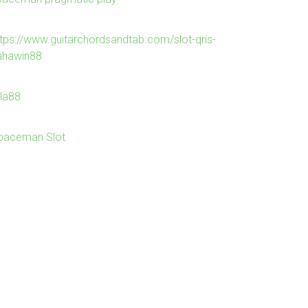
ttps://www.guitarchordsandtab.com/slot-qris-
ahawin88
Ila88
paceman Slot