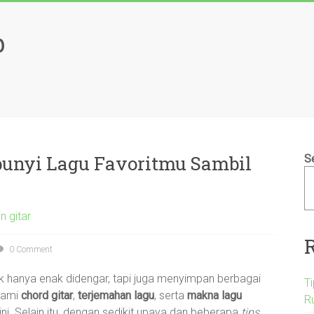
b
nyi Lagu Favoritmu Sambil
S
n gitar
0 Comment
dak hanya enak didengar, tapi juga menyimpan berbagai
T
hami
chord gitar
,
terjemahan lagu
, serta
makna lagu
R
 ini. Selain itu, dengan sedikit upaya dan beberapa
tips