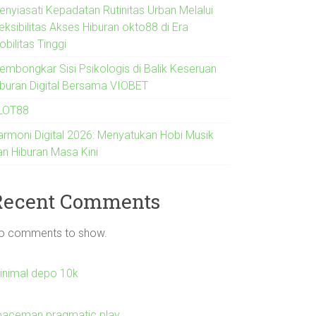
enyiasati Kepadatan Rutinitas Urban Melalui
eksibilitas Akses Hiburan okto88 di Era
bilitas Tinggi
embongkar Sisi Psikologis di Balik Keseruan
iburan Digital Bersama VIOBET
LOT88
armoni Digital 2026: Menyatukan Hobi Musik
an Hiburan Masa Kini
Recent Comments
o comments to show.
inimal depo 10k
paceman pragmatic play