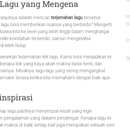
 Lagu yang Mengena
h
lanjutnya adalah mencari
terjemahan lagu
tersebut.
h
k lagu bisa memberikan nuansa yang berbeda? Mengerti
awa kita ke level yang lebih tinggi dalam menghargai
miliki keindahan tersendiri, namun mengetahui
F
 lebih hidup.
awarkan terjemahan lirik lagu. Kamu bisa menjadikan ini
S
berapa lirik yang kaya akan makna tiada henti, dan
annya. Misalnya, lagu-lagu yang sering mengangkat
 semakin terasa ketika kita memahami dengan baik apa
nspirasi
tiap lagu pastinya menyimpan kisah yang ingin
an pengalaman yang dialami pendengar. Kenapa lagu ini
 makna di balik setiap bait juga merupakan sebuah seni