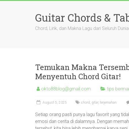
Skip
to
Guitar Chords & Ta
content
Chord, Lirik, dan Makna Lagu dari Seluruh Dunia
Temukan Makna Tersembu
Menyentuh Chord Gitar!
okto88blog@gmail.com
tips bermai
August 5, 2025
chord
,
gitar
,
terjemahan
Setiap orang pasti punya lagu favorit yang ti
emosi dan cerita di dalamnya. Dengan mema
tersebut, kita bisa lebih menghargai karya seni