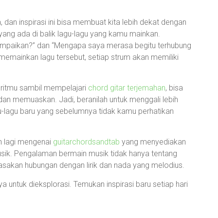
, dan inspirasi ini bisa membuat kita lebih dekat dengan
yang ada di balik lagu-lagu yang kamu mainkan.
disampaikan?” dan “Mengapa saya merasa begitu terhubung
 memainkan lagu tersebut, setiap strum akan memiliki
ritmu sambil mempelajari
chord gitar terjemahan
, bisa
an memuaskan. Jadi, beranilah untuk menggali lebih
-lagu baru yang sebelumnya tidak kamu perhatikan
uh lagi mengenai
guitarchordsandtab
yang menyediakan
usik. Pengalaman bermain musik tidak hanya tentang
rasakan hubungan dengan lirik dan nada yang melodius.
 untuk dieksplorasi. Temukan inspirasi baru setiap hari