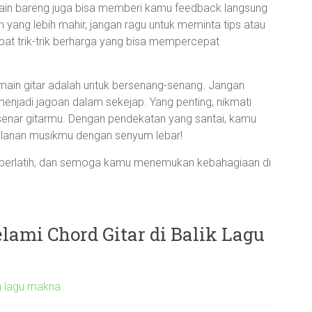
ermain bareng juga bisa memberi kamu feedback langsung
yang lebih mahir, jangan ragu untuk meminta tips atau
pat trik-trik berharga yang bisa mempercepat
rmain gitar adalah untuk bersenang-senang. Jangan
m menjadi jagoan dalam sekejap. Yang penting, nikmati
nar gitarmu. Dengan pendekatan yang santai, kamu
jalanan musikmu dengan senyum lebar!
at berlatih, dan semoga kamu menemukan kebahagiaan di
ami Chord Gitar di Balik Lagu
n lagu makna