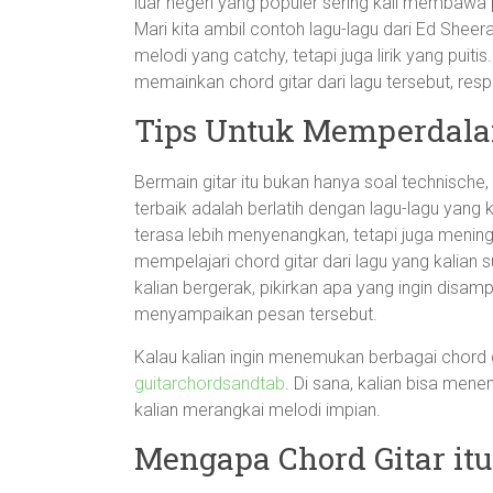
luar negeri yang populer sering kali membawa
Mari kita ambil contoh lagu-lagu dari Ed Sheer
melodi yang catchy, tetapi juga lirik yang puitis
memainkan chord gitar dari lagu tersebut, resp
Tips Untuk Memperdal
Bermain gitar itu bukan hanya soal technische,
terbaik adalah berlatih dengan lagu-lagu yang 
terasa lebih menyenangkan, tetapi juga meningk
mempelajari chord gitar dari lagu yang kalian 
kalian bergerak, pikirkan apa yang ingin dis
menyampaikan pesan tersebut.
Kalau kalian ingin menemukan berbagai chord g
guitarchordsandtab
. Di sana, kalian bisa me
kalian merangkai melodi impian.
Mengapa Chord Gitar itu