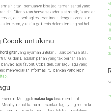
M
s bermain gitar—semuanya bisa jadi teman santai yang
Fl
 diri. Gitar bukan hanya sekadar alat musik; ia adalah
Mo
emosi, dan berbagi momen indah dengan orang lain.
a tertekan, yuk kita gali lebih dalam tentang hal-hal
M
H
 Cocok untukmu
S
H
hord gitar
yang nyaman untukmu. Baik pemula atau
d
 C, G, dan D adalah pilihan yang tak pernah salah.
anyak lagu favorit. Coba deh, cari lagu-lagu yang
ang menyediakan informasi itu, bahkan yang lebih
dtab
.
N
agu
m
tersendiri. Menggali
makna lagu
bisa membuat
 Misalnya, saat kamu memainkan lagu yang memiliki
s
at bermain akan berbeda. Jadi, tidak ada salahnya