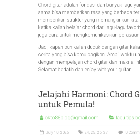
Chord gitar adalah fondasi dari banyak lagu ya
sama bisa memberikan rasa yang berbeda te
memberikan struktur yang memungkinkan kita u
ketika kalian belajar chord dari lagu-lagu favor
juga cara untuk mengkomunikasikan perasaan d
Jadi, kapan pun kalian duduk dengan gitar ka
cerita yang bisa kamu bagikan. Ambil waktu un
dengan mempelajari chord gitar dan makna lirik
Selamat berlatih dan enjoy with your guitar!
Jelajahi Harmoni: Chord G
untuk Pemula!
okto88blog@gmail.com
lagu tips b
July 10, 2025
24
,
25
,
26
,
27
0 Comm