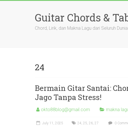
Skip
to
Guitar Chords & Ta
content
Chord, Lirik, dan Makna Lagu dari Seluruh Dunia
24
Bermain Gitar Santai: Ch
Jago Tanpa Stress!
okto88blog@gmail.com
makna lagu
July 11, 2025
24
,
25
,
26
,
27
0 Comm