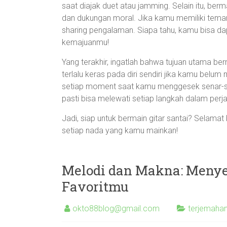
saat diajak duet atau jamming. Selain itu, b
dan dukungan moral. Jika kamu memiliki teman 
sharing pengalaman. Siapa tahu, kamu bisa da
kemajuanmu!
Yang terakhir, ingatlah bahwa tujuan utama be
terlalu keras pada diri sendiri jika kamu belu
setiap moment saat kamu menggesek senar-se
pasti bisa melewati setiap langkah dalam per
Jadi, siap untuk bermain gitar santai? Selam
setiap nada yang kamu mainkan!
Melodi dan Makna: Menyel
Favoritmu
okto88blog@gmail.com
terjemaha