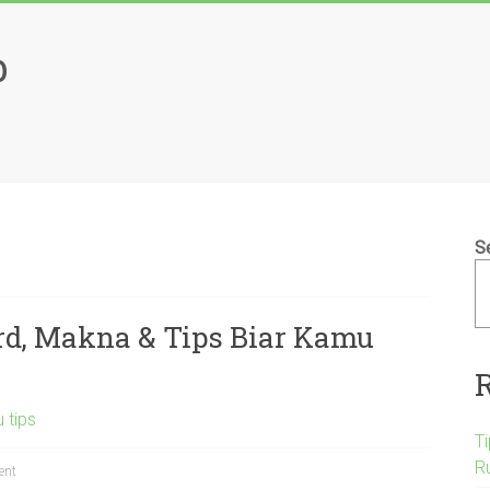
b
S
ord, Makna & Tips Biar Kamu
 tips
T
R
ent