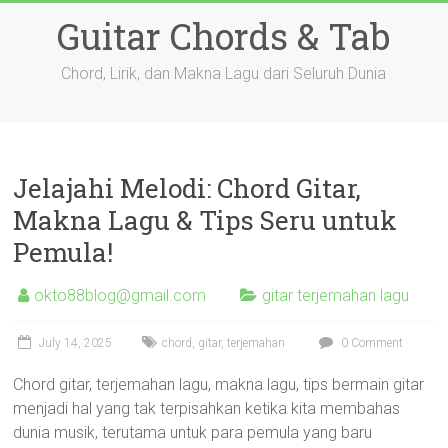
Skip
Guitar Chords & Tab
to
content
Chord, Lirik, dan Makna Lagu dari Seluruh Dunia
Jelajahi Melodi: Chord Gitar,
Makna Lagu & Tips Seru untuk
Pemula!
okto88blog@gmail.com
gitar terjemahan lagu
July 14, 2025
chord
,
gitar
,
terjemahan
0 Comment
Chord gitar, terjemahan lagu, makna lagu, tips bermain gitar
menjadi hal yang tak terpisahkan ketika kita membahas
dunia musik, terutama untuk para pemula yang baru