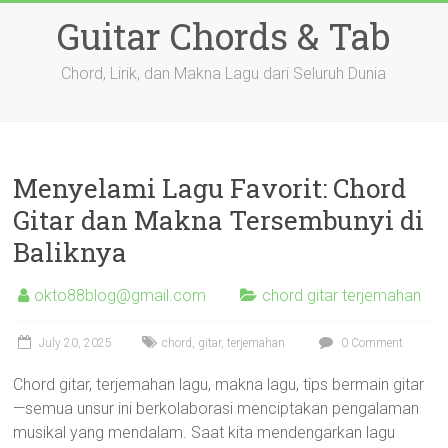
Skip
Guitar Chords & Tab
to
content
Chord, Lirik, dan Makna Lagu dari Seluruh Dunia
Menyelami Lagu Favorit: Chord
Gitar dan Makna Tersembunyi di
Baliknya
okto88blog@gmail.com
chord gitar terjemahan
July 20, 2025
chord
,
gitar
,
terjemahan
0 Comment
Chord gitar, terjemahan lagu, makna lagu, tips bermain gitar
—semua unsur ini berkolaborasi menciptakan pengalaman
musikal yang mendalam. Saat kita mendengarkan lagu