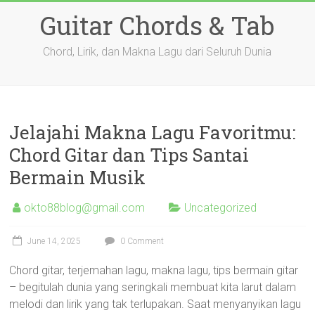
Skip
Guitar Chords & Tab
to
content
Chord, Lirik, dan Makna Lagu dari Seluruh Dunia
Jelajahi Makna Lagu Favoritmu:
Chord Gitar dan Tips Santai
Bermain Musik
okto88blog@gmail.com
Uncategorized
June 14, 2025
0 Comment
Chord gitar, terjemahan lagu, makna lagu, tips bermain gitar
– begitulah dunia yang seringkali membuat kita larut dalam
melodi dan lirik yang tak terlupakan. Saat menyanyikan lagu