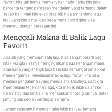
favorit, kita tak hanya menyanyikan nada-nada; kita juga
bercerita tentang perasaan mendalam yang tertuang dalam
setiap bait. Mari kita eksplorasi lebih dalam tentang lagu-
lagu yang kita cintai, dan bagaimana chord gitar bisa
menyatu dengan perasaan itu!
Menggali Makna di Balik Lagu
Favorit
Apa sih yang membuat satu lagu bisa sangat berarti bagi
kita? Mungkin liriknya mengingatkan pada kenangan manis,
atau nada yang energik bisa bikin kita semangat setiap kali
mendengarnya. Menelusuri makna lagu favorit kita bisa
menjadi pengalaman yang mendalam. Misalnya, saat kita
mempelajari terjemahan lagu, kita menilik lebih dalam ke
dalam hati dan ketika kita memainkan chord gitar-nya, detak
jantung pun seolah berdegup seirama.
Jangan ragu untuk mencari tahu lebih banyak tentang