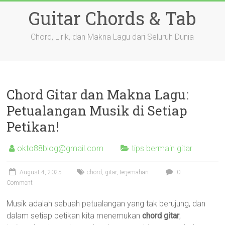
Skip
Guitar Chords & Tab
to
content
Chord, Lirik, dan Makna Lagu dari Seluruh Dunia
Chord Gitar dan Makna Lagu:
Petualangan Musik di Setiap
Petikan!
okto88blog@gmail.com
tips bermain gitar
August 4, 2025
chord
,
gitar
,
terjemahan
0
Comment
Musik adalah sebuah petualangan yang tak berujung, dan
dalam setiap petikan kita menemukan
chord gitar
,