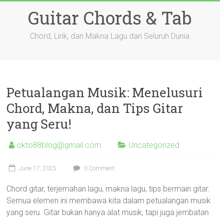
Skip
Guitar Chords & Tab
to
content
Chord, Lirik, dan Makna Lagu dari Seluruh Dunia
Petualangan Musik: Menelusuri
Chord, Makna, dan Tips Gitar
yang Seru!
okto88blog@gmail.com
Uncategorized
June 17, 2025
0 Comment
Chord gitar, terjemahan lagu, makna lagu, tips bermain gitar.
Semua elemen ini membawa kita dalam petualangan musik
yang seru. Gitar bukan hanya alat musik, tapi juga jembatan