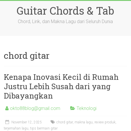
Skip
Guitar Chords & Tab
to
content
Chord, Lirik, dan Makna Lagu dari Seluruh Dunia
chord gitar
Kenapa Inovasi Kecil di Rumah
Justru Lebih Susah dari yang
Dibayangkan
okto88blog@gmail.com
Teknologi
November 12, 2025
chord gitar
,
makna lagu
,
review produk
,
terjemahan lagu
,
tips bermain gitar