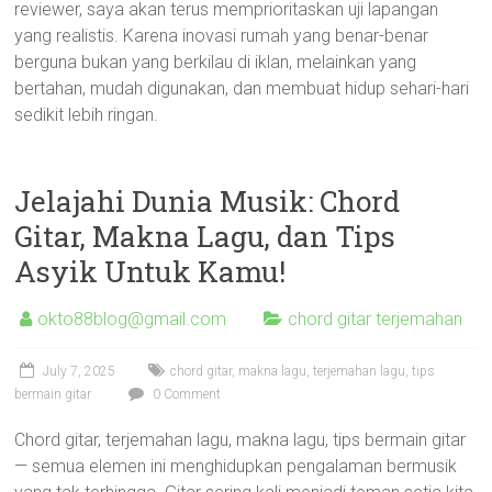
reviewer, saya akan terus memprioritaskan uji lapangan
yang realistis. Karena inovasi rumah yang benar-benar
berguna bukan yang berkilau di iklan, melainkan yang
bertahan, mudah digunakan, dan membuat hidup sehari-hari
sedikit lebih ringan.
Jelajahi Dunia Musik: Chord
Gitar, Makna Lagu, dan Tips
Asyik Untuk Kamu!
okto88blog@gmail.com
chord gitar terjemahan
July 7, 2025
chord gitar
,
makna lagu
,
terjemahan lagu
,
tips
bermain gitar
0 Comment
Chord gitar, terjemahan lagu, makna lagu, tips bermain gitar
— semua elemen ini menghidupkan pengalaman bermusik